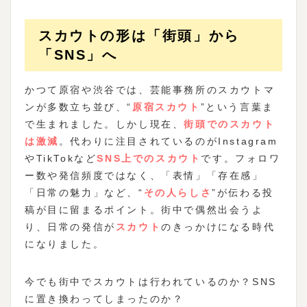
スカウトの形は「街頭」から
「SNS」へ
かつて原宿や渋谷では、芸能事務所のスカウトマ
ンが多数立ち並び、“
原宿スカウト
”という言葉ま
で生まれました。しかし現在、
街頭でのスカウト
は激減
。代わりに注目されているのがInstagram
やTikTokなど
SNS上でのスカウト
です。フォロワ
ー数や発信頻度ではなく、「表情」「存在感」
「日常の魅力」など、“
その人らしさ
”が伝わる投
稿が目に留まるポイント。街中で偶然出会うよ
り、日常の発信が
スカウト
のきっかけになる時代
になりました。
今でも街中でスカウトは行われているのか？SNS
に置き換わってしまったのか？