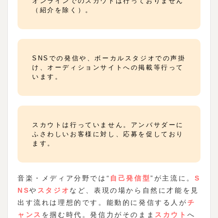
オンラインでのスカウトは行っておりません
（紹介を除く）。
SNSでの発信や、ボーカルスタジオでの声掛
け、オーディションサイトへの掲載等行って
います。
スカウトは行っていません。アンバサダーに
ふさわしいお客様に対し、応募を促しており
ます。
音楽・メディア分野では“
自己発信型
”が主流に。
S
NS
や
スタジオ
など、表現の場から自然に才能を見
出す流れは理想的です。能動的に発信する人が
チ
ャンス
を掴む時代。発信力がそのまま
スカウト
へ